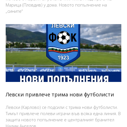
Марица (Пловдив) у дома. Новото попълнение на
„сините“
Левски привлече трима нови футболисти
Левски (Карлово) се подсили с трима нови футболисти.
Тимът привлече полеви играчи във всяка една линия. В
защита новото попълнение е централният бранител
Надим Ангелов.