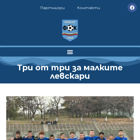
Партньори
Контакти
Три от три за малките
левскари