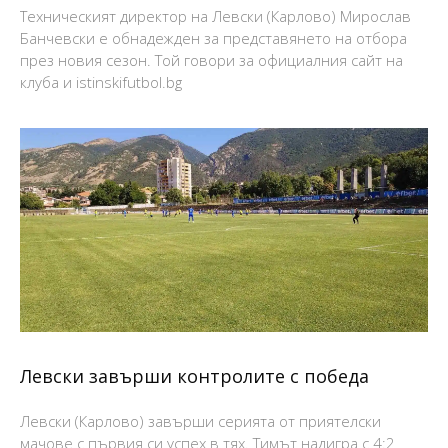
Техническият директор на Левски (Карлово) Мирослав
Банчевски е обнадежден за представянето на отбора
през новия сезон. Той говори за официалния сайт на
клуба и istinskifutbol.bg
Левски завърши контролите с победа
Левски (Карлово) завърши серията от приятелски
мачове с първия си успех в тях. Тимът надигра с 4:2