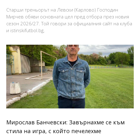
Старши треньорът на Левски (Карлово) Господин
Мирчев обяви основната цел пред отбора през новия
сезон 2026/27. Той говори за официалния сайт на клуба
и istinskifutbol.bg,
Мирослав Банчевски: Завърнахме се към
стила на игра, с който печелехме