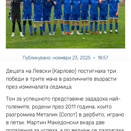
Публикувано:
ноември 23, 2025
18:57
Децата на Левски (Карлово) постигнаха три
победи в трите мача в различните възрасти
през изминалата седмица.
Тон за успешното представяне зададоха най-
големите, родени през 2011 година, които
разгромиха Металик (Сопот) в дербито, играно
в петък. Мартин Македонски вкара две
попадения за успеха, а по веднъж се разписаха