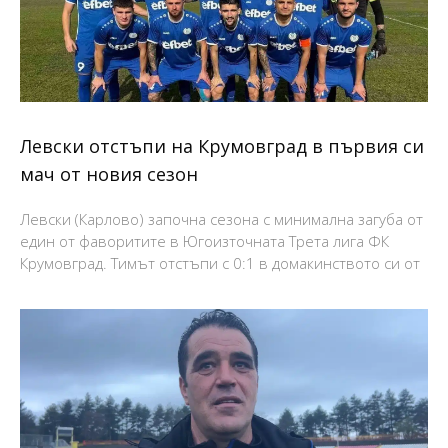
Левски отстъпи на Крумовград в първия си
мач от новия сезон
Левски (Карлово) започна сезона с минимална загуба от
един от фаворитите в Югоизточната Трета лига ФК
Крумовград. Тимът отстъпи с 0:1 в домакинството си от