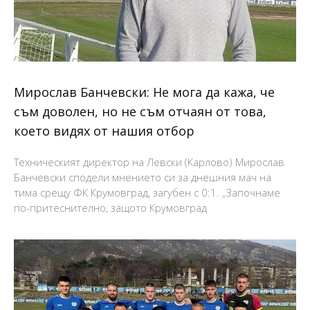
Мирослав Банчевски: Не мога да кажа, че
съм доволен, но не съм отчаян от това,
което видях от нашия отбор
Техническият директор на Левски (Карлово) Мирослав
Банчевски сподели мнението си за днешния мач на
тима срещу ФК Крумовград, загубен с 0:1. „Започнаме
по-притеснително, защото Крумовград