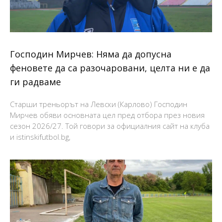
Господин Мирчев: Няма да допусна
феновете да са разочаровани, целта ни е да
ги радваме
Старши треньорът на Левски (Карлово) Господин
Мирчев обяви основната цел пред отбора през новия
сезон 2026/27. Той говори за официалния сайт на клуба
и istinskifutbol.bg,