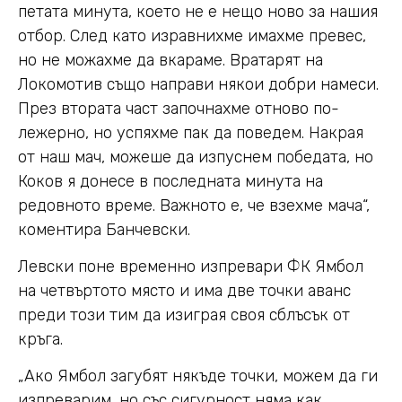
петата минута, което не е нещо ново за нашия
отбор. След като изравнихме имахме превес,
но не можахме да вкараме. Вратарят на
Локомотив също направи някои добри намеси.
През втората част започнахме отново по-
лежерно, но успяхме пак да поведем. Накрая
от наш мач, можеше да изпуснем победата, но
Коков я донесе в последната минута на
редовното време. Важното е, че взехме мача“,
коментира Банчевски.
Левски поне временно изпревари ФК Ямбол
на четвъртото място и има две точки аванс
преди този тим да изиграя своя сблъсък от
кръга.
„Ако Ямбол загубят някъде точки, можем да ги
изпреварим, но със сигурност няма как