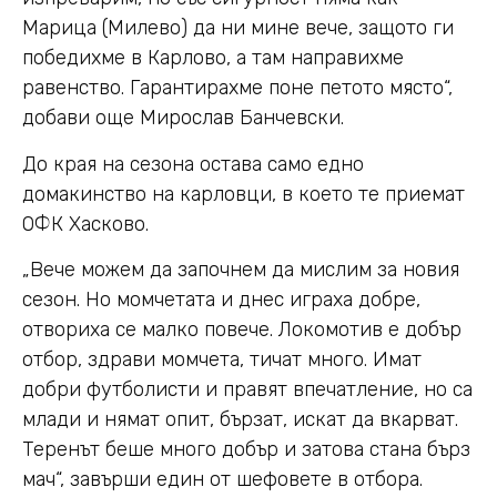
Марица (Милево) да ни мине вече, защото ги
победихме в Карлово, а там направихме
равенство. Гарантирахме поне петото място“,
добави още Мирослав Банчевски.
До края на сезона остава само едно
домакинство на карловци, в което те приемат
ОФК Хасково.
„Вече можем да започнем да мислим за новия
сезон. Но момчетата и днес играха добре,
отвориха се малко повече. Локомотив е добър
отбор, здрави момчета, тичат много. Имат
добри футболисти и правят впечатление, но са
млади и нямат опит, бързат, искат да вкарват.
Теренът беше много добър и затова стана бърз
мач“, завърши един от шефовете в отбора.