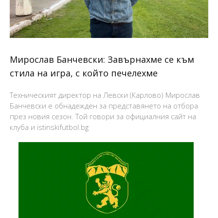
Мирослав Банчевски: Завърнахме се към
стила на игра, с който печелехме
Техническият директор на Левски (Карлово) Мирослав
Банчевски е обнадежден за представянето на отбора
през новия сезон. Той говори за официалния сайт на
клуба и istinskifutbol.bg