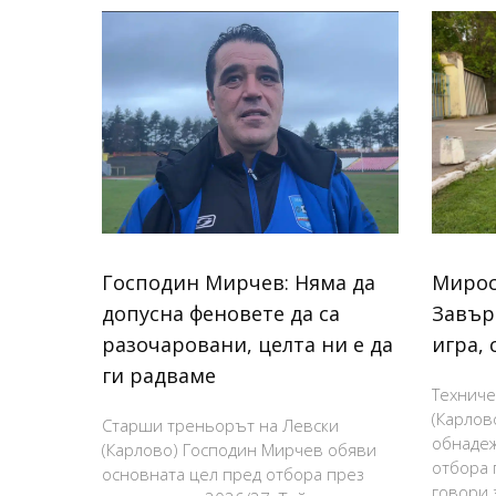
Господин Мирчев: Няма да
Мирос
допусна феновете да са
Завър
разочаровани, целта ни е да
игра, 
ги радваме
Техниче
(Карлов
Старши треньорът на Левски
обнадеж
(Карлово) Господин Мирчев обяви
отбора 
основната цел пред отбора през
говори 