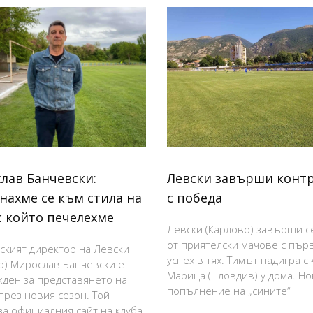
лав Банчевски:
Левски завърши конт
нахме се към стила на
с победа
с който печелехме
Левски (Карлово) завърши с
от приятелски мачове с пър
ският директор на Левски
успех в тях. Тимът надигра с 
о) Мирослав Банчевски е
Марица (Пловдив) у дома. Н
ден за представянето на
попълнение на „сините“
през новия сезон. Той
за официалния сайт на клуба