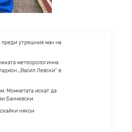
 преди утрешния мач на
тежката метеорологична
стадион „Васил Левски“ в
им. Момчетата искат да
ви Банчевски.
ускайки някои