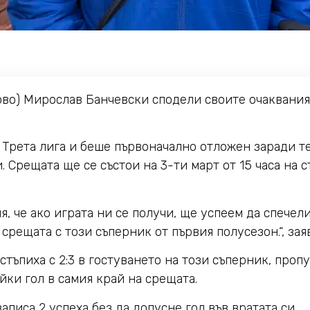
ово) Мирослав Банчевски сподели своите очаквания
а Трета лига и беше първоначално отложен заради 
. Срещата ще се състои на 3-ти март от 15 часа на 
я, че ако играта ни се получи, ще успеем да спечел
срещата с този съперник от първия полусезон.“, зая
тъпиха с 2:3 в гостуването на този съперник, проп
ки гол в самия край на срещата.
аписа 2 успеха без да допусне гол във вратата си.