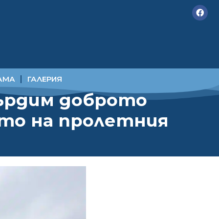
АМА
ГАЛЕРИЯ
върдим доброто
ото на пролетния