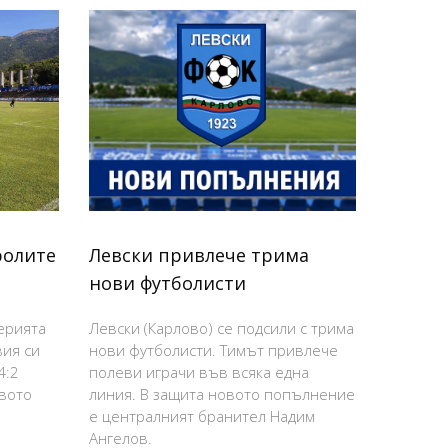
ролите
Левски привлече трима
нови футболисти
ерията
Левски (Карлово) се подсили с трима
вия си
нови футболисти. Тимът привлече
4:2
полеви играчи във всяка една
овото
линия. В защита новото попълнение
е централният бранител Надим
Ангелов.