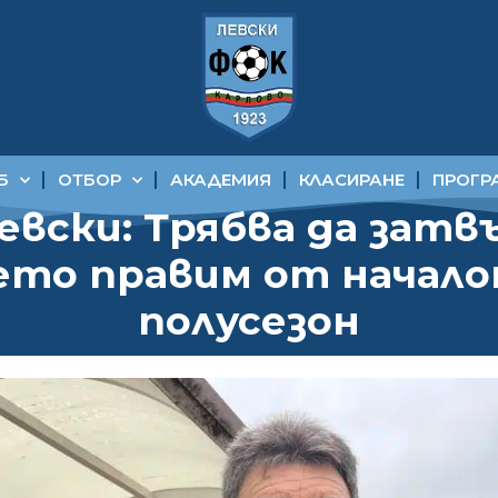
Б
ОТБОР
АКАДЕМИЯ
КЛАСИРАНЕ
ПРОГР
евски: Трябва да зат
ето правим от начал
полусезон