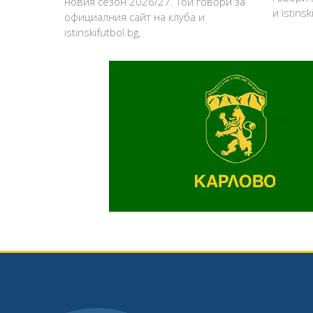
новия сезон 2026/27. Той говори за
и istinsk
официалния сайт на клуба и
istinskifutbol.bg,