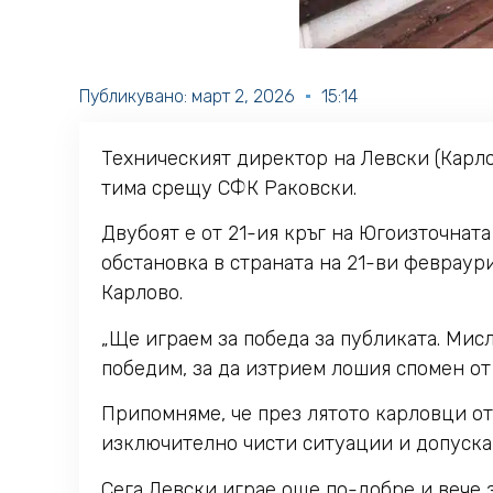
Публикувано:
март 2, 2026
15:14
Техническият директор на Левски (Карл
тима срещу СФК Раковски.
Двубоят е от 21-ия кръг на Югоизточнат
обстановка в страната на 21-ви февраури
Карлово.
„Ще играем за победа за публиката. Мисл
победим, за да изтрием лошия спомен от 
Припомняме, че през лятото карловци отс
изключително чисти ситуации и допускай
Сега Левски играе още по-добре и вече з