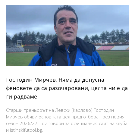
Господин Мирчев: Няма да допусна
феновете да са разочаровани, целта ни е да
ги радваме
Старши треньорът на Левски (Карлово) Господин
Мирчев обяви основната цел пред отбора през новия
сезон 2026/27. Той говори за официалния сайт на клуба
и istinskifutbol.bg,