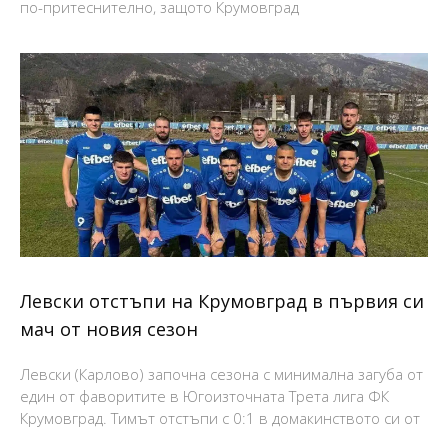
по-притеснително, защото Крумовград
Левски отстъпи на Крумовград в първия си
мач от новия сезон
Левски (Карлово) започна сезона с минимална загуба от
един от фаворитите в Югоизточната Трета лига ФК
Крумовград. Тимът отстъпи с 0:1 в домакинството си от