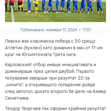
Публикувано:
ноември 17, 2024
17:51
Левски взе класическа победа с 3:0 срещу
Атлетик (Куклен) като домакин в мач от 17-ия
кръг на Югоизточната Трета лига.
Карловският отбор имаше инициативата и
доминираше през целия двубой. Първото
полувреме завърши при резултат 2:0 за
„сините“, а откриващото попадение дойде
след автогол, докато второто бе дело на Ахмед
Сюнетчиев.
Теодор Георгиев пък оформи крайния резултат