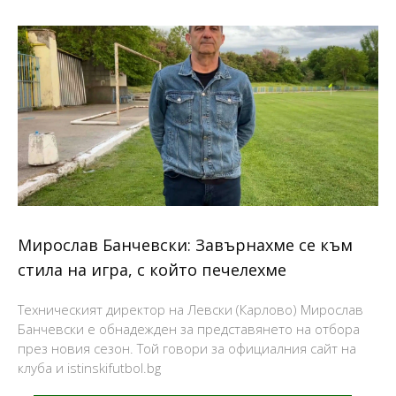
Мирослав Банчевски: Завърнахме се към
стила на игра, с който печелехме
Техническият директор на Левски (Карлово) Мирослав
Банчевски е обнадежден за представянето на отбора
през новия сезон. Той говори за официалния сайт на
клуба и istinskifutbol.bg