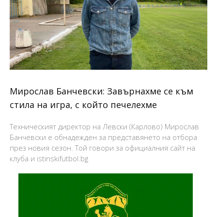
Мирослав Банчевски: Завърнахме се към
стила на игра, с който печелехме
Техническият директор на Левски (Карлово) Мирослав
Банчевски е обнадежден за представянето на отбора
през новия сезон. Той говори за официалния сайт на
клуба и istinskifutbol.bg