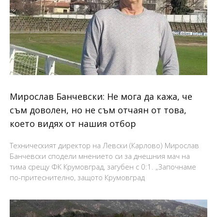
Мирослав Банчевски: Не мога да кажа, че
съм доволен, но не съм отчаян от това,
което видях от нашия отбор
Техническият директор на Левски (Карлово) Мирослав
Банчевски сподели мнението си за днешния мач на
тима срещу ФК Крумовград, загубен с 0:1. „Започнаме
по-притеснително, защото Крумовград