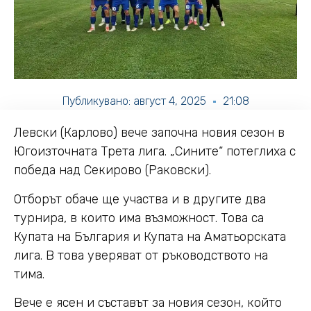
Публикувано:
август 4, 2025
21:08
Левски (Карлово) вече започна новия сезон в
Югоизточната Трета лига. „Сините“ потеглиха с
победа над Секирово (Раковски).
Отборът обаче ще участва и в другите два
турнира, в които има възможност. Това са
Купата на България и Купата на Аматьорската
лига. В това уверяват от ръководството на
тима.
Вече е ясен и съставът за новия сезон, който