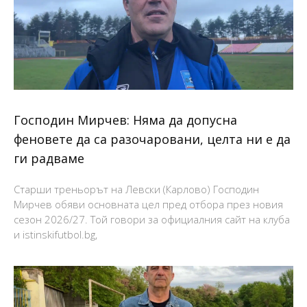
Господин Мирчев: Няма да допусна
феновете да са разочаровани, целта ни е да
ги радваме
Старши треньорът на Левски (Карлово) Господин
Мирчев обяви основната цел пред отбора през новия
сезон 2026/27. Той говори за официалния сайт на клуба
и istinskifutbol.bg,