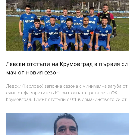
Левски отстъпи на Крумовград в първия си
мач от новия сезон
Левски (Карлово) започна сезона с минимална загуба от
един от фаворитите в Югоизточната Трета лига ФК
Крумовград. Тимът отстъпи с 0:1 в домакинството си от