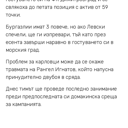
свлякоха до петата позиция с актив от 59
точки.
Бургазлии имат 3 повече, но ако Левски
спечели, ще ги изпревари, тъй като през
есента завърши наравно в гостуването си в
морския град.
Проблем за карловци може да се окаже
травмата на Рангел Игнатов, който напусна
принудително двубоя в сряда.
Днес тимът ще проведе последно занимание
преди предпоследната си домакинска среща
за кампанията.