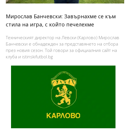
Мирослав Банчевски: Завърнахме се към
стила на игра, с който печелехме
Техническият директор на Левски (Карлово) Мирослав
Банчевски е обнадежден за представянето на отбора
през новия сезон. Той говори за официалния сайт на
клуба и istinskifutbol.bg