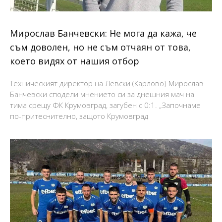
Мирослав Банчевски: Не мога да кажа, че
съм доволен, но не съм отчаян от това,
което видях от нашия отбор
Техническият директор на Левски (Карлово) Мирослав
Банчевски сподели мнението си за днешния мач на
тима срещу ФК Крумовград, загубен с 0:1. „Започнаме
по-притеснително, защото Крумовград