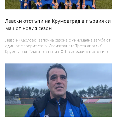
Левски отстъпи на Крумовград в първия си
мач от новия сезон
Левски (Карлово) започна сезона с минимална загуба от
един от фаворитите в Югоизточната Трета лига ФК
Крумовград. Тимът отстъпи с 0:1 в домакинството си от