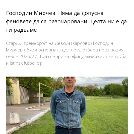
Господин Мирчев: Няма да допусна
феновете да са разочаровани, целта ни е да
ги радваме
Старши треньорът на Левски (Карлово) Господин
Мирчев обяви основната цел пред отбора през новия
сезон 2026/27. Той говори за официалния сайт на клуба
и istinskifutbol.bg,