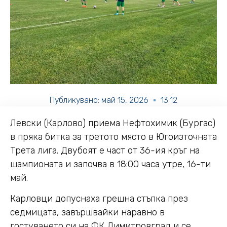
Публикувано:
май 15, 2026
13:12
Левски (Карлово) приема Нефтохимик (Бургас)
в пряка битка за третото място в Югоизточната
Трета лига. Двубоят е част от 36-ия кръг на
шампионата и започва в 18:00 часа утре, 16-ти
май.
Карловци допуснаха грешна стъпка през
седмицата, завършвайки наравно в
гостуването си на ФК Димитровград и се