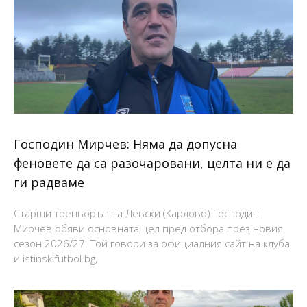
Господин Мирчев: Няма да допусна
феновете да са разочаровани, целта ни е да
ги радваме
Старши треньорът на Левски (Карлово) Господин
Мирчев обяви основната цел пред отбора през новия
сезон 2026/27. Той говори за официалния сайт на клуба
и istinskifutbol.bg,