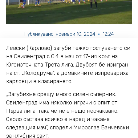
Публикувано:
ноември 10, 2024
12:24
Левски (Карлово) загуби тежко гостуването си
на Свиленград с 0:4 в мач от 17-ия кръг на
Югоизточната Трета лига. Двубоят бе изигран
на ст. „Колодрума“, а домакините изпревариха
карловци в класирането.
„Загубихме срещу много силен съперник.
Свиленград има няколко играчи с опит от
Първа лига, така че не е нещо неочаквано.
Около състава всичко е наред и чакаме
следващия мач“, сподели Мирослав Банчевски
за клубния сайт.