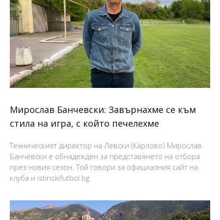
Мирослав Банчевски: Завърнахме се към
стила на игра, с който печелехме
Техническият директор на Левски (Карлово) Мирослав
Банчевски е обнадежден за представянето на отбора
през новия сезон. Той говори за официалния сайт на
клуба и istinskifutbol.bg