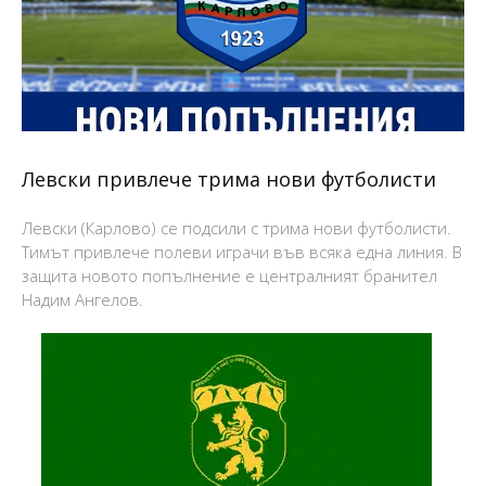
Левски привлече трима нови футболисти
Левски (Карлово) се подсили с трима нови футболисти.
Тимът привлече полеви играчи във всяка една линия. В
защита новото попълнение е централният бранител
Надим Ангелов.