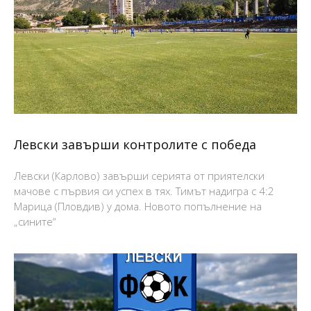
Левски завърши контролите с победа
Левски (Карлово) завърши серията от приятелски
мачове с първия си успех в тях. Тимът надигра с 4:2
Марица (Пловдив) у дома. Новото попълнение на
„сините“