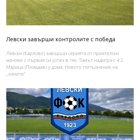
Левски завърши контролите с победа
Левски (Карлово) завърши серията от приятелски
мачове с първия си успех в тях. Тимът надигра с 4:2
Марица (Пловдив) у дома. Новото попълнение на
„сините“