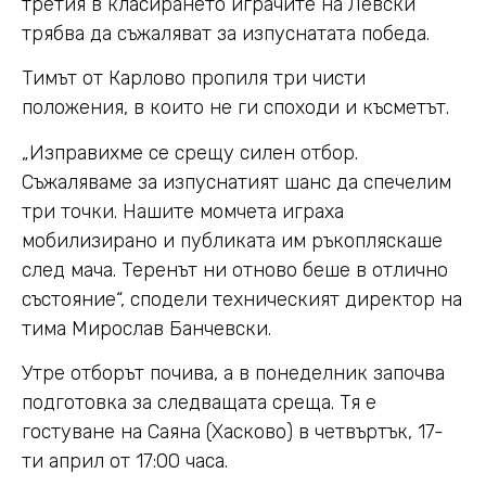
третия в класирането играчите на Левски
трябва да съжаляват за изпуснатата победа.
Тимът от Карлово пропиля три чисти
положения, в които не ги споходи и късметът.
„Изправихме се срещу силен отбор.
Съжаляваме за изпуснатият шанс да спечелим
три точки. Нашите момчета играха
мобилизирано и публиката им ръкопляскаше
след мача. Теренът ни отново беше в отлично
състояние“, сподели техническият директор на
тима Мирослав Банчевски.
Утре отборът почива, а в понеделник започва
подготовка за следващата среща. Тя е
гостуване на Саяна (Хасково) в четвъртък, 17-
ти април от 17:00 часа.