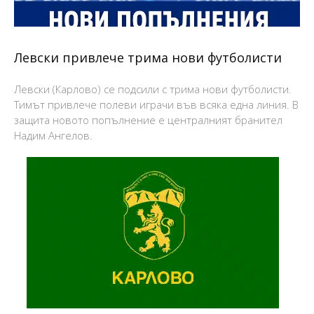
Левски привлече трима нови футболисти
Левски (Карлово) се подсили с трима нови футболисти.
Тимът привлече полеви играчи във всяка една линия. В
защита новото попълнение е централният бранител
Надим Ангелов.