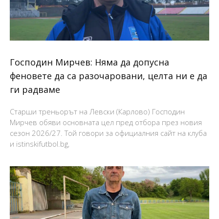
Господин Мирчев: Няма да допусна
феновете да са разочаровани, целта ни е да
ги радваме
Старши треньорът на Левски (Карлово) Господин
Мирчев обяви основната цел пред отбора през новия
сезон 2026/27. Той говори за официалния сайт на клуба
и istinskifutbol.bg,