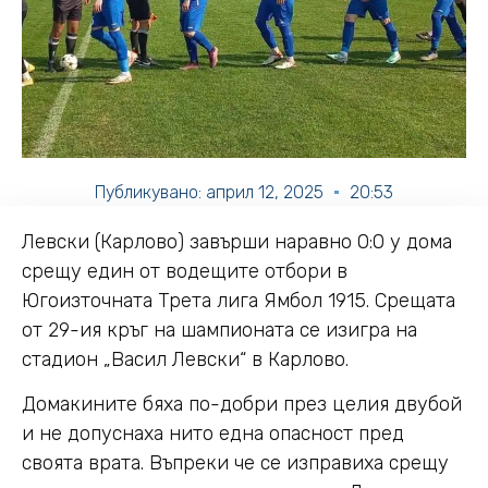
Публикувано:
април 12, 2025
20:53
Левски (Карлово) завърши наравно 0:0 у дома
срещу един от водещите отбори в
Югоизточната Трета лига Ямбол 1915. Срещата
от 29-ия кръг на шампионата се изигра на
стадион „Васил Левски“ в Карлово.
Домакините бяха по-добри през целия двубой
и не допуснаха нито една опасност пред
своята врата. Въпреки че се изправиха срещу