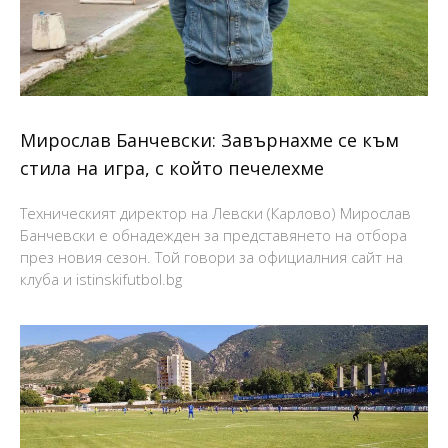
Мирослав Банчевски: Завърнахме се към
стила на игра, с който печелехме
Техническият директор на Левски (Карлово) Мирослав
Банчевски е обнадежден за представянето на отбора
през новия сезон. Той говори за официалния сайт на
клуба и istinskifutbol.bg