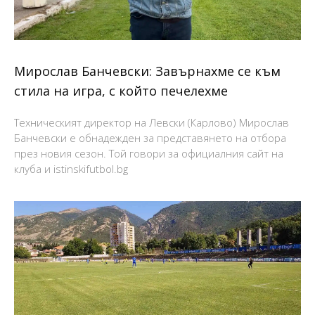
Мирослав Банчевски: Завърнахме се към
стила на игра, с който печелехме
Техническият директор на Левски (Карлово) Мирослав
Банчевски е обнадежден за представянето на отбора
през новия сезон. Той говори за официалния сайт на
клуба и istinskifutbol.bg