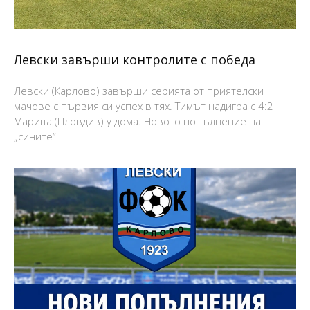
Левски завърши контролите с победа
Левски (Карлово) завърши серията от приятелски
мачове с първия си успех в тях. Тимът надигра с 4:2
Марица (Пловдив) у дома. Новото попълнение на
„сините“