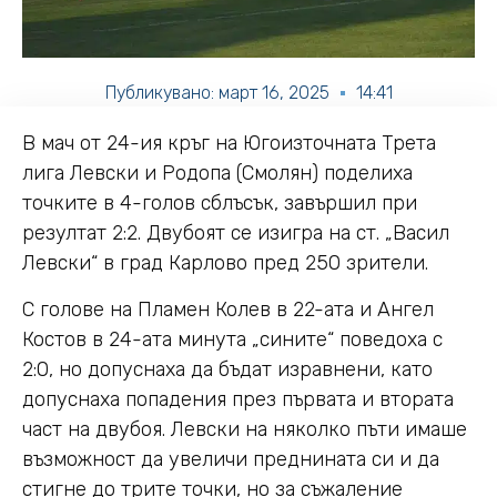
Публикувано:
март 16, 2025
14:41
В мач от 24-ия кръг на Югоизточната Трета
лига Левски и Родопа (Смолян) поделиха
точките в 4-голов сблъсък, завършил при
резултат 2:2. Двубоят се изигра на ст. „Васил
Левски“ в град Карлово пред 250 зрители.
С голове на Пламен Колев в 22-ата и Ангел
Костов в 24-ата минута „сините“ поведоха с
2:0, но допуснаха да бъдат изравнени, като
допуснаха попадения през първата и втората
част на двубоя. Левски на няколко пъти имаше
възможност да увеличи преднината си и да
стигне до трите точки, но за съжаление