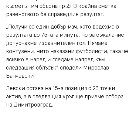
късметът им обърна гръб. В крайна сметка
равенството бе справедлив резултат.
„Получи се един добър мач, като водехме в
резултата до 75-ата минута, но за съжаление
допуснахме изравнителен гол. Нямаме
контузени, нито наказани футболисти, така че
всичко е наред и гледаме напред към
следващия сблъсък“, сподели Мирослав
Банчевски.
Левски остава на 15-а позиция с 23 точки
актив, а в следващия кръг ще приеме отбора
на Димитровград.