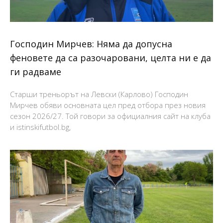
Господин Мирчев: Няма да допусна
феновете да са разочаровани, целта ни е да
ги радваме
Старши треньорът на Левски (Карлово) Господин
Мирчев обяви основната цел пред отбора през новия
сезон 2026/27. Той говори за официалния сайт на клуба
и istinskifutbol.bg,