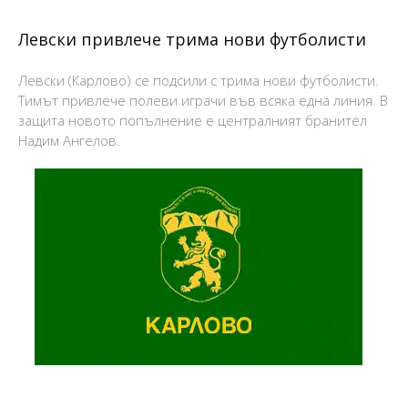
Левски привлече трима нови футболисти
Левски (Карлово) се подсили с трима нови футболисти.
Тимът привлече полеви играчи във всяка една линия. В
защита новото попълнение е централният бранител
Надим Ангелов.